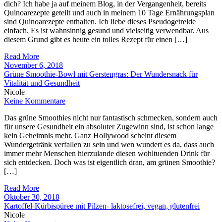
dich? Ich habe ja auf meinem Blog, in der Vergangenheit, bereits
Quinoarezepte geteilt und auch in meinem 10 Tage Ernährungsplan
sind Quinoarezepte enthalten. Ich liebe dieses Pseudogetreide
einfach. Es ist wahnsinnig gesund und vielseitig verwendbar. Aus
diesem Grund gibt es heute ein tolles Rezept für einen […]
Read More
November 6, 2018
Grüne Smoothie-Bowl mit Gerstengras: Der Wundersnack für
Vitalität und Gesundheit
Nicole
Keine Kommentare
Das grüne Smoothies nicht nur fantastisch schmecken, sondern auch
für unsere Gesundheit ein absoluter Zugewinn sind, ist schon lange
kein Geheimnis mehr. Ganz Hollywood scheint diesem
Wundergetränk verfallen zu sein und wen wundert es da, dass auch
immer mehr Menschen hierzulande diesen wohltuenden Drink für
sich entdecken. Doch was ist eigentlich dran, am grünen Smoothie?
[…]
Read More
Oktober 30, 2018
Kartoffel-Kürbispüree mit Pilzen- laktosefrei, vegan, glutenfrei
Nicole