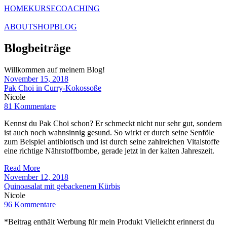
HOME
KURSE
COACHING
ABOUT
SHOP
BLOG
Blogbeiträge
Willkommen auf meinem Blog!
November 15, 2018
Pak Choi in Curry-Kokossoße
Nicole
81 Kommentare
Kennst du Pak Choi schon? Er schmeckt nicht nur sehr gut, sondern
ist auch noch wahnsinnig gesund. So wirkt er durch seine Senföle
zum Beispiel antibiotisch und ist durch seine zahlreichen Vitalstoffe
eine richtige Nährstoffbombe, gerade jetzt in der kalten Jahreszeit.
Read More
November 12, 2018
Quinoasalat mit gebackenem Kürbis
Nicole
96 Kommentare
*Beitrag enthält Werbung für mein Produkt Vielleicht erinnerst du