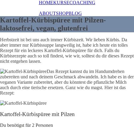
HOME
KURSE
COACHING
ABOUT
SHOP
BLOG
Kartoffel-Kürbispüree mit Pilzen-
laktosefrei, vegan, glutenfrei
Herbstzeit ist bei uns auch immer Kürbiszeit. Wir lieben Kürbis. Da
aber immer nur Kürbissuppe langweilig ist, habe ich heute ein tolles
Rezept für ein leckeres Kartoffel-Kürbispüree für dich. Falls du
Kürbisrezepte auch so toll findest, wie wir, solltest du dir dieses Rezept
nicht entgehen lassen.
Das Rezept kannst du im Handumdrehen
zubereiten und nach deinem Geschmack abwandeln. Ich habe es in der
veganen Variante zubereitet, aber du könntest die pflanzliche Milch
auch durch eine tierische ersetzen. Ganz wie du magst. Hier ist das
Rezept:
Kartoffel-Kürbispüree mit Pilzen
Du benötigst für 2 Personen