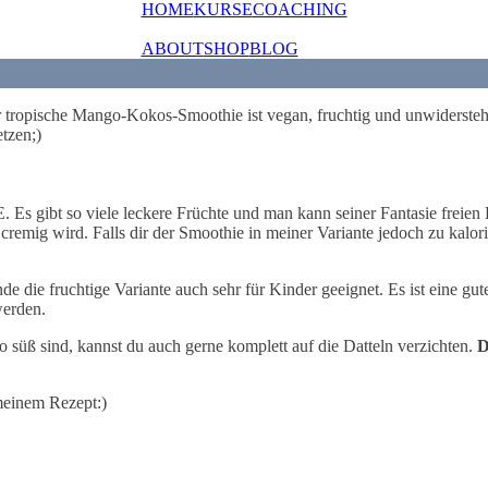
HOME
KURSE
COACHING
ABOUT
SHOP
BLOG
 tropische Mango-Kokos-Smoothie ist vegan, fruchtig und unwidersteh
tzen;)
Es gibt so viele leckere Früchte und man kann seiner Fantasie freien
emig wird. Falls dir der Smoothie in meiner Variante jedoch zu kalori
nde die fruchtige Variante auch sehr für Kinder geeignet. Es ist eine 
werden.
 süß sind, kannst du auch gerne komplett auf die Datteln verzichten.
D
 meinem Rezept:)