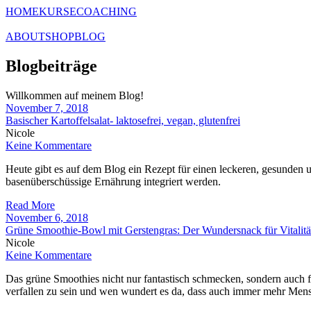
HOME
KURSE
COACHING
ABOUT
SHOP
BLOG
Blogbeiträge
Willkommen auf meinem Blog!
November 7, 2018
Basischer Kartoffelsalat- laktosefrei, vegan, glutenfrei
Nicole
Keine Kommentare
Heute gibt es auf dem Blog ein Rezept für einen leckeren, gesunden un
basenüberschüssige Ernährung integriert werden.
Read More
November 6, 2018
Grüne Smoothie-Bowl mit Gerstengras: Der Wundersnack für Vitalitä
Nicole
Keine Kommentare
Das grüne Smoothies nicht nur fantastisch schmecken, sondern auch 
verfallen zu sein und wen wundert es da, dass auch immer mehr Mens