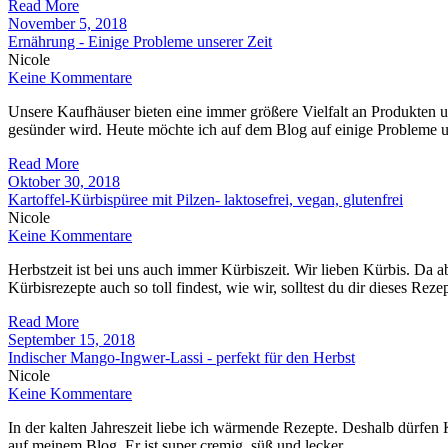
Read More
November 5, 2018
Ernährung - Einige Probleme unserer Zeit
Nicole
Keine Kommentare
Unsere Kaufhäuser bieten eine immer größere Vielfalt an Produkten u
gesünder wird. Heute möchte ich auf dem Blog auf einige Probleme 
Read More
Oktober 30, 2018
Kartoffel-Kürbispüree mit Pilzen- laktosefrei, vegan, glutenfrei
Nicole
Keine Kommentare
Herbstzeit ist bei uns auch immer Kürbiszeit. Wir lieben Kürbis. Da ab
Kürbisrezepte auch so toll findest, wie wir, solltest du dir dieses Reze
Read More
September 15, 2018
Indischer Mango-Ingwer-Lassi - perfekt für den Herbst
Nicole
Keine Kommentare
In der kalten Jahreszeit liebe ich wärmende Rezepte. Deshalb dürfe
auf meinem Blog. Er ist super cremig, süß und lecker.