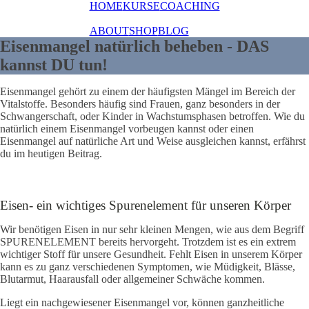
HOME
KURSE
COACHING
ABOUT
SHOP
BLOG
Eisenmangel natürlich beheben - DAS
kannst DU tun!
Eisenmangel gehört zu einem der häufigsten Mängel im Bereich der
Vitalstoffe. Besonders häufig sind Frauen, ganz besonders in der
Schwangerschaft, oder Kinder in Wachstumsphasen betroffen. Wie du
natürlich einem Eisenmangel vorbeugen kannst oder einen
Eisenmangel auf natürliche Art und Weise ausgleichen kannst, erfährst
du im heutigen Beitrag.
Eisen- ein wichtiges Spurenelement für unseren Körper
Wir benötigen Eisen in nur sehr kleinen Mengen, wie aus dem Begriff
SPURENELEMENT bereits hervorgeht. Trotzdem ist es ein extrem
wichtiger Stoff für unsere Gesundheit. Fehlt Eisen in unserem Körper
kann es zu ganz verschiedenen Symptomen, wie Müdigkeit, Blässe,
Blutarmut, Haarausfall oder allgemeiner Schwäche kommen.
Liegt ein nachgewiesener Eisenmangel vor, können ganzheitliche