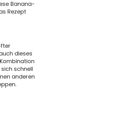
iese Banana-
das Rezept
fter
 auch dieses
e Kombination
sich schnell
enen anderen
eppen.