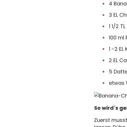
4 Bana
3 EL C
1 1/2 TL
100 ml 
1 -2 EL
2 EL C
5 Datte
etwas 
So wird`s g
Zuerst musst