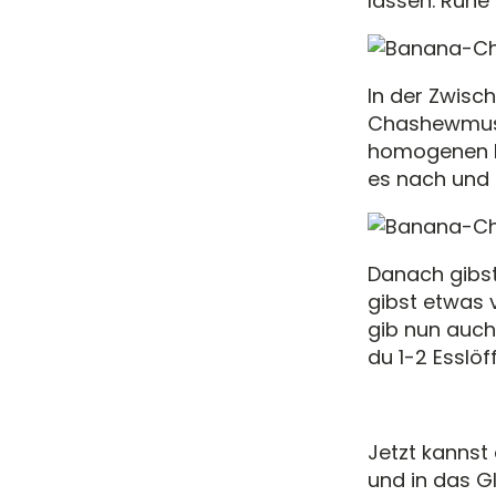
lassen. Rüh
In der Zwisch
Chashewmus u
homogenen M
es nach und 
Danach gibst
gibst etwas 
gib nun auch 
du 1-2 Esslö
Jetzt kannst
und in das Gl