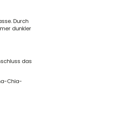
sse. Durch
mer dunkler
nschluss das
na-Chia-