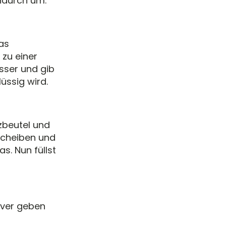
ndurch um.
das
zu einer
ser und gib
üssig wird.
tzbeutel und
Scheiben und
s. Nun füllst
lver geben