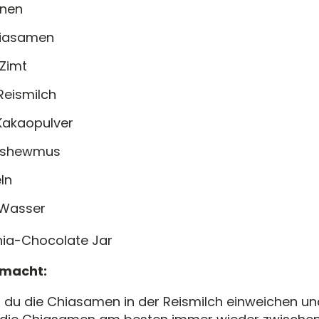
nen
hiasamen
 Zimt
Reismilch
 Kakaopulver
ashewmus
ln
Wasser
emacht:
 du die Chiasamen in der Reismilch einweichen un