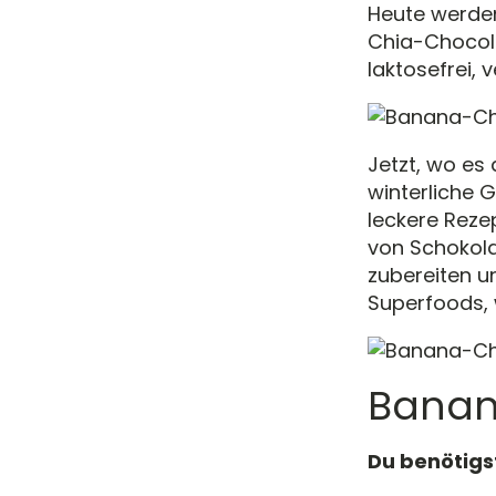
Heute werde
Chia-Chocola
laktosefrei, 
Jetzt, wo es
winterliche 
leckere Rezep
von Schokola
zubereiten 
Superfoods,
Banan
Du benötigs