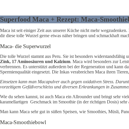
Superfood Maca + Rezept: Maca-Smoothie
Maca ist seit einiger Zeit aus unserer Küche nicht mehr wegzudenken.
dir diese tolle Wurzel gerne etwas näher bringen und schmackhaft mac
Maca- die Superwurzel
Die tolle Wurzel stammt aus Peru. Sie ist besonders widerstandsfähig
Zink, 17 Aminosäuren und Kalzium
. Maca wird besonders zur Leist
verbrennen. Es unterstützt außerdem bei der Regeneration und kann d
Spermienqualität eingesetzt. Die Inkas verabreichen Maca ihren Tier
Einsetzen kann man Macapulver auch gegen oxidativen Stress. Darunter
vorzeitigem Gefäßverschleiss und diversen Erkrankungen in Zusammenh
Wie du sehen kannst, ist auch Maca ein Allrounder und bringt sehr vie
karamellartigen Geschmack im Smoothie (in der richtigen Dosis) sehr
Man kann Maca sehr gut in süßen Speisen, wie Smoothies, Müsli, Panc
Maca-Smoothiebowl