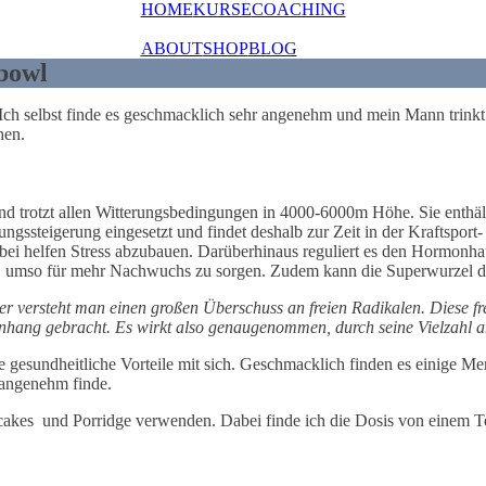
HOME
KURSE
COACHING
ABOUT
SHOP
BLOG
bowl
 Ich selbst finde es geschmacklich sehr angenehm und mein Mann trinkt
hen.
 und trotzt allen Witterungsbedingungen in 4000-6000m Höhe. Sie enthä
ungssteigerung eingesetzt und findet deshalb zur Zeit in der Kraftspor
abei helfen Stress abzubauen. Darüberhinaus reguliert es den Hormonh
en, umso für mehr Nachwuchs zu sorgen. Zudem kann die Superwurzel di
 versteht man einen großen Überschuss an freien Radikalen. Diese fre
ang gebracht. Es wirkt also genaugenommen, durch seine Vielzahl an V
le gesundheitliche Vorteile mit sich. Geschmacklich finden es einige 
 angenehm finde.
akes und Porridge verwenden. Dabei finde ich die Dosis von einem Tee