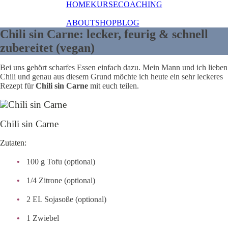
HOME
KURSE
COACHING
ABOUT
SHOP
BLOG
Chili sin Carne: lecker, feurig & schnell
zubereitet (vegan)
Bei uns gehört scharfes Essen einfach dazu. Mein Mann und ich lieben
Chili und genau aus diesem Grund möchte ich heute ein sehr leckeres
Rezept für
Chili sin Carne
mit euch teilen.
Chili sin Carne
Zutaten:
100 g Tofu (optional)
1/4 Zitrone (optional)
2 EL Sojasoße (optional)
1 Zwiebel